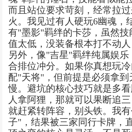
而且站位要求苛刻，经常拉过
火。我见过有人硬玩6幽魂，
有"墨影"羁绊的卡莎，虽然
值太低，没装备根本打不动人
另外，像"吉星"羁绊纯属娱
合排位冲分。如果你真想玩冷
配"天将"，但前提是必须拿
慢。避坑的核心技巧就是多看
人拿阿狸，那就可以果断追三
就赶紧转阵容，别头铁。我有
子"，结果被三家同行卡牌，