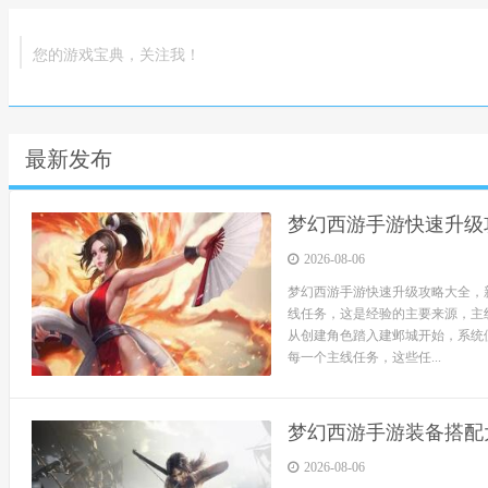
您的游戏宝典，关注我！
最新发布
梦幻西游手游快速升级
2026-08-06
梦幻西游手游快速升级攻略大全，
线任务，这是经验的主要来源，主
从创建角色踏入建邺城开始，系统
每一个主线任务，这些任...
梦幻西游手游装备搭配
2026-08-06