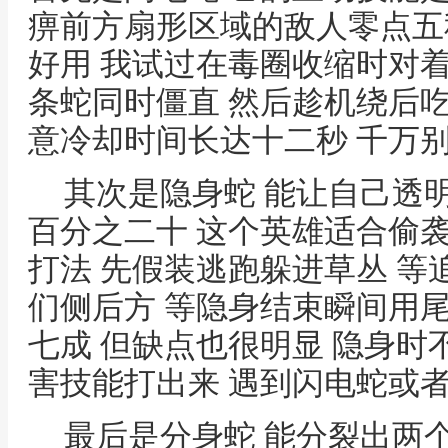
痹前方扇形区域的敌人零点五
好用 我试过在毒圈收缩时对
条蛇同时僵直 然后趁机绕后
意冷却时间长达十二秒 千万
其次是隐身蛇 能让自己透
百分之二十 这个英雄适合偷
打法 先假装逃跑躲进草丛 
们侧后方 等隐身结束瞬间用
七成 但缺点也很明显 隐身时
害技能打出来 遇到闪电蛇或
最后是分身蛇 能分裂出两