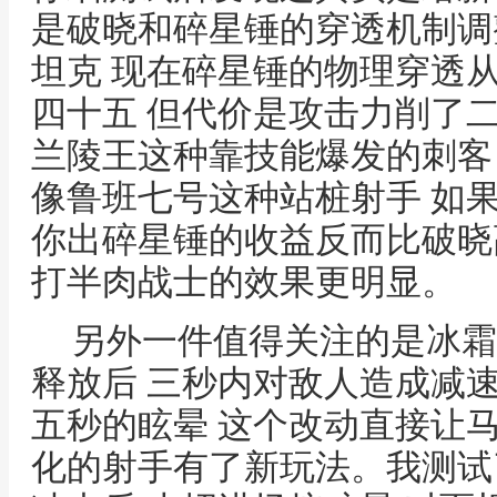
是破晓和碎星锤的穿透机制调
坦克 现在碎星锤的物理穿透
四十五 但代价是攻击力削了
兰陵王这种靠技能爆发的刺客
像鲁班七号这种站桩射手 如
你出碎星锤的收益反而比破晓
打半肉战士的效果更明显。
另外一件值得关注的是冰霜
释放后 三秒内对敌人造成减
五秒的眩晕 这个改动直接让
化的射手有了新玩法。我测试