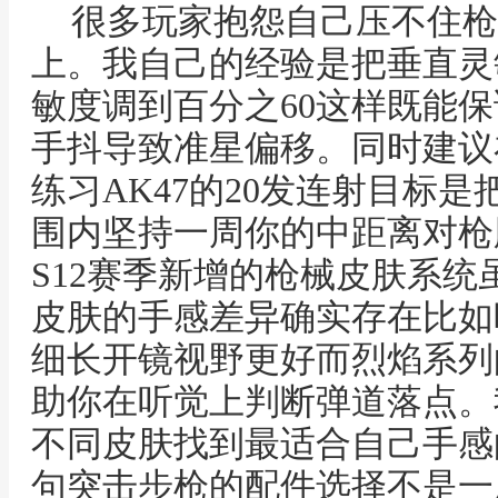
很多玩家抱怨自己压不住枪
上。我自己的经验是把垂直灵
敏度调到百分之60这样既能
手抖导致准星偏移。同时建议
练习AK47的20发连射目标
围内坚持一周你的中距离对枪
S12赛季新增的枪械皮肤系
皮肤的手感差异确实存在比如暗
细长开镜视野更好而烈焰系列
助你在听觉上判断弹道落点。
不同皮肤找到最适合自己手感
句突击步枪的配件选择不是一