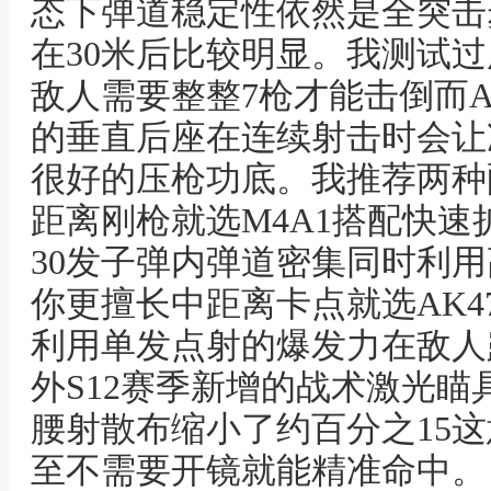
态下弹道稳定性依然是全突击
在30米后比较明显。我测试过用
敌人需要整整7枪才能击倒而AK
的垂直后座在连续射击时会让
很好的压枪功底。我推荐两种
距离刚枪就选M4A1搭配快
30发子弹内弹道密集同时利
你更擅长中距离卡点就选AK4
利用单发点射的爆发力在敌人
外S12赛季新增的战术激光瞄
腰射散布缩小了约百分之15
至不需要开镜就能精准命中。