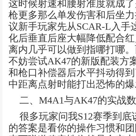
这时候射速和腰射准度就成了
枪更多那么单发伤害和后坐力
议新手玩家先从SCAR-L入手
化后垂直后座大幅降低配合红点
离内几乎可以做到指哪打哪。
不妨尝试AK47的新版配装方
和枪口补偿器后水平抖动得到
中距离点射时能打出恐怖的爆
二、M4A1与AK47的实
很多玩家问我S12赛季到底该
的答案是看你的操作习惯和团