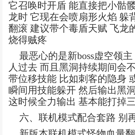
它召唤时开盾 能直接把小骷髅
龙时 它现在会喷扇形火焰 躲
翻滚 建议带个毒盾天赋 飞龙
烧得贼疼
最恶心的是新boss虚空领
人过去 而且黑洞持续期间会不断
带位移技能 比如刺客的隐身 
瞬间用技能躲开 然后输出黑洞 
这时候全力输出 基本能打掉
六、联机模式配合套路 别
新版本联机模式怪物血量翻倍