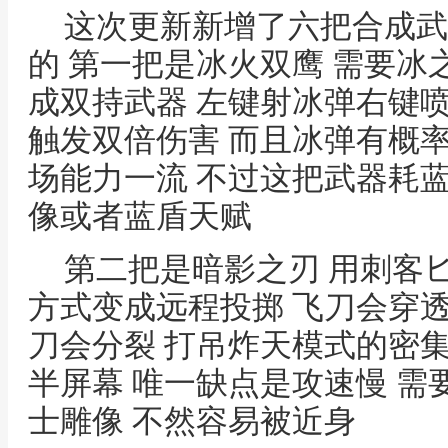
这次更新新增了六把合成武
的 第一把是冰火双鹰 需要冰
成双持武器 左键射冰弹右键喷火
触发双倍伤害 而且冰弹有概率
场能力一流 不过这把武器耗
像或者蓝盾天赋
第二把是暗影之刃 用刺客
方式变成远程投掷 飞刀会穿
刀会分裂 打吊炸天模式的密
半屏幕 唯一缺点是攻速慢 
士雕像 不然容易被近身